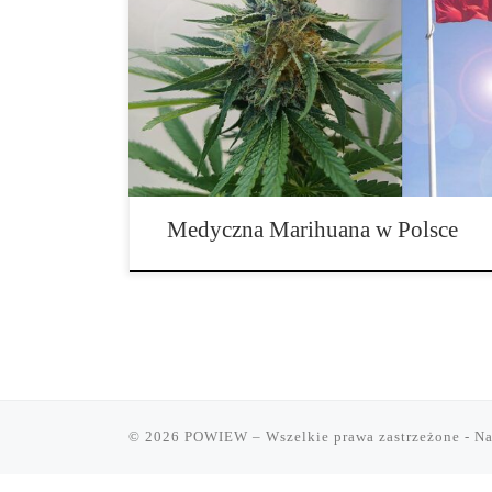
Marihuana to roślina, która od lat w opinii publicznej 
[…]
Medyczna Marihuana w Polsce
© 2026
POWIEW
– Wszelkie prawa zastrzeżone
- Na