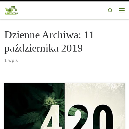
Przejdź do treści
Search
Me
Dzienne Archiwa:
11
października 2019
1 wpis
Zastanawiasz się pewnie skąd wziął się kod 420 wśród palaczy
[…]