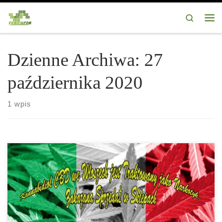
Przejdź do treści
Search
Me
Dzienne Archiwa:
27
października 2020
1 wpis
Wyjaśnijmy co to jest kannabidiol CBD jest to aktywny składnik
[…]