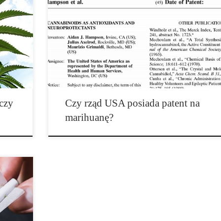
rośliny
Patent numer 6630507, posiadany przez Amerykański
Departament Zdrowia i Opieki […]
eczy
Czy rząd USA posiada patent na
marihuanę?
oczny