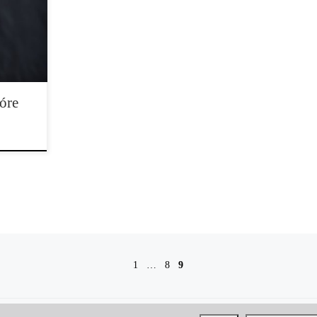
tóre
1
…
8
9