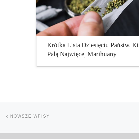
Światowy Raport Narkotyków. Raport […]
Krótka Lista Dziesięciu Państw, K
Palą Najwięcej Marihuany
Nawigacja po wpisach
Nowsze wpisy
NOWSZE WPISY