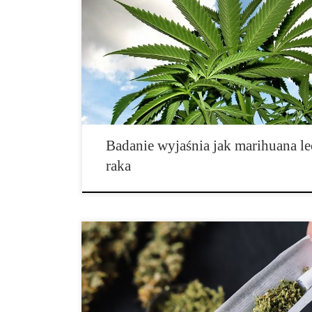
Nowe badanie ujawnia mechanizm stojący za efektami 
konopi w […]
Badanie wyjaśnia jak marihuana l
raka
Organizacja Narodów Zjednoczonych wydaje swój dor