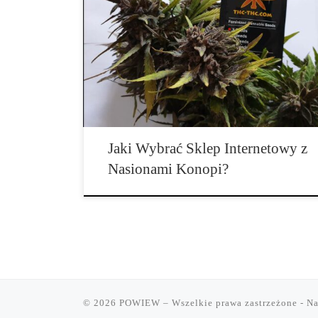
Sklepy z produktami konopnymi pojawiają się jak grz
deszczu. […]
Jaki Wybrać Sklep Internetowy z
Nasionami Konopi?
© 2026
POWIEW
– Wszelkie prawa zastrzeżone
- Na