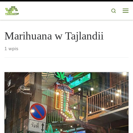
Przejdź do treści
Search
Me
Marihuana w Tajlandii
1 wpis
Tajlandia, która w 2022 roku jako pierwszy kraj w Azji […]