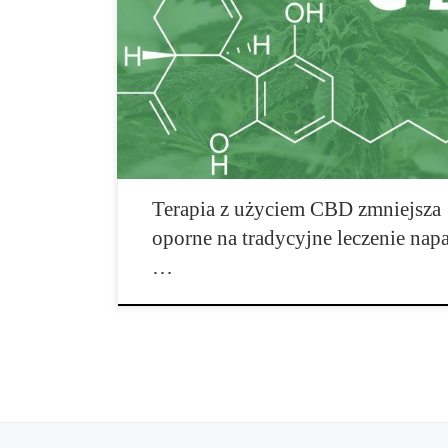
Podawanie pacjentom kannabidiolu (CBD) związane jes
łagodzeniem opornych na […]
Terapia z użyciem CBD zmniejsza
oporne na tradycyjne leczenie nap
…