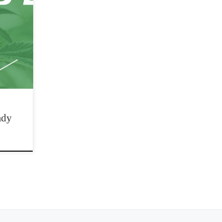
t z
ady