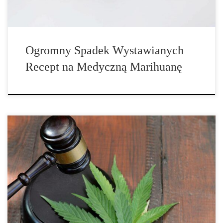
Ogromny Spadek Wystawianych
Recept na Medyczną Marihuanę
Medyczna marihuana przez lata była nadzieją dla pacjentów
zmagających się […]