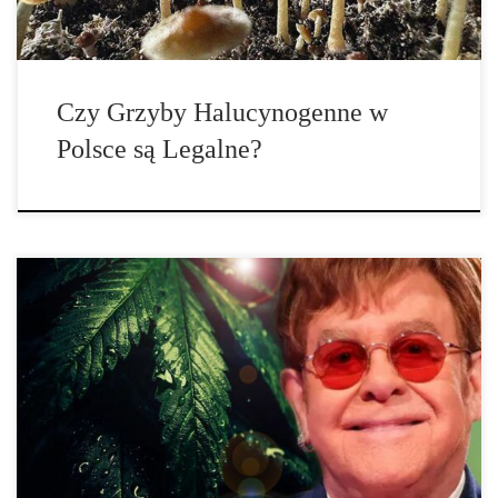
Czy Grzyby Halucynogenne w
Polsce są Legalne?
Elton John, legenda muzyki, po raz kolejny zwrócił uwagę opinii
[…]