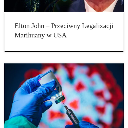
Elton John – Przeciwny Legalizacji
Marihuany w USA
Najczęstszymi skutkami uboczny po przebyciu choroby COVID-19
jest utrata węchu […]