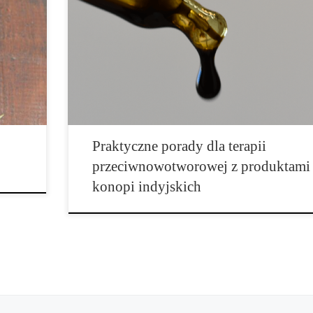
entów
W badaniach naukowych odkryto przydatne informacje, kt
mogą być używane […]
Praktyczne porady dla terapii
przeciwnowotworowej z produktami
konopi indyjskich