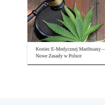
Medyczna marihuana przez lata była nadzieją dla pacj
zmagających się […]
Koniec E-Medycznej Marihuany –
Nowe Zasady w Polsce