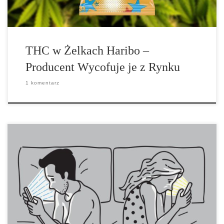
THC w Żelkach Haribo –
Producent Wycofuje je z Rynku
1 komentarz
Ostatnie badania sugerują, iż studenci, którzy mają skłonności do
odkładania […]