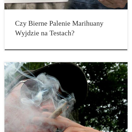
Czy Bierne Palenie Marihuany
Wyjdzie na Testach?
Bierne palenie marihuany to wdychanie dymu z palonej marihuany
przez […]