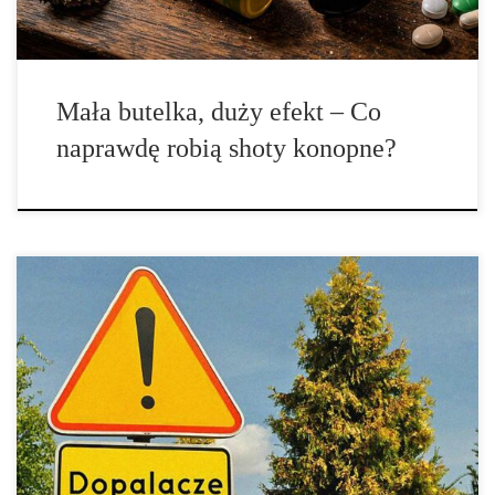
Mała butelka, duży efekt – Co
naprawdę robią shoty konopne?
W 2024 roku Główny Inspektorat Sanitarny odnotował bardzo
poważny wzrost […]