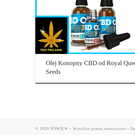
Zajmujemy się Również Sprzedażą Oleju CBD Jesteśm
dystrybutorem oleju konopnego […]
Olej Konopny CBD od Royal Que
Seeds
© 2026
POWIEW
– Wszelkie prawa zastrzeżone
- Na